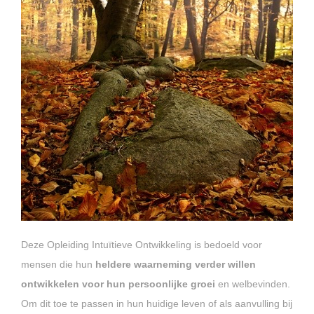
Deze Opleiding Intuïtieve Ontwikkeling is bedoeld voor
mensen die hun
heldere waarneming verder willen
ontwikkelen voor hun persoonlijke groei
en welbevinden.
Om dit toe te passen in hun huidige leven of als aanvulling bij