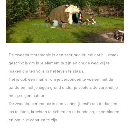
De zweethutceremonie is een zeer oud ritueel dat bij uitstek
geschikt is om in je element te zijn en om de weg vrij te
maken om ten volle in het leven te staan.
Het is ook een manier om je verbonden te voelen met de
aarde en met je eigen grond onder je voeten. Je verbindt je
met je eigen natuur.
De zweethutceremonie is een viering (feest!) om te danken,
los te laten, krachten te richten en te bundelen, te verbinden
en om in je centrum te zijn.